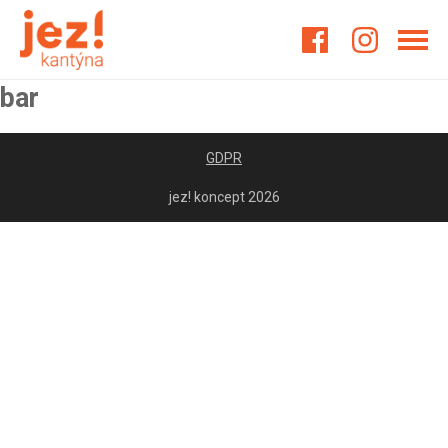
jez! kantýna Cargo
bar
GDPR
jez! koncept 2026